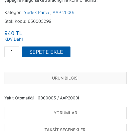
yaptığını kargo şirketi aracılığı ile kontrol ediniz.
Kategori
Yedek Parça
,
AAP 2000i
Stok Kodu
650003299
940 TL
KDV Dahil
SEPETE EKLE
ÜRÜN BİLGİSİ
Yakıt Otomatiği - 6000005 / AAP2000İ
YORUMLAR
TAKSİT SEÇENEKLERİ