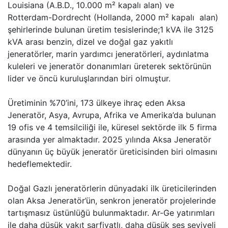
Louisiana (A.B.D., 10.000 m² kapalı alan) ve
Rotterdam-Dordrecht (Hollanda, 2000 m² kapalı alan)
şehirlerinde bulunan üretim tesislerinde;1 kVA ile 3125
kVA arası benzin, dizel ve doğal gaz yakıtlı
jeneratörler, marin yardımcı jeneratörleri, aydınlatma
kuleleri ve jeneratör donanımları üreterek sektörünün
lider ve öncü kuruluşlarından biri olmuştur.
Üretiminin %70’ini, 173 ülkeye ihraç eden Aksa
Jeneratör, Asya, Avrupa, Afrika ve Amerika’da bulunan
19 ofis ve 4 temsilciliği ile, küresel sektörde ilk 5 firma
arasında yer almaktadır. 2025 yılında Aksa Jeneratör
dünyanın üç büyük jeneratör üreticisinden biri olmasını
hedeflemektedir.
Doğal Gazlı jeneratörlerin dünyadaki ilk üreticilerinden
olan Aksa Jeneratör’ün, senkron jeneratör projelerinde
tartışmasız üstünlüğü bulunmaktadır. Ar-Ge yatırımları
ile daha düşük yakıt sarfiyatlı, daha düşük ses seviyeli