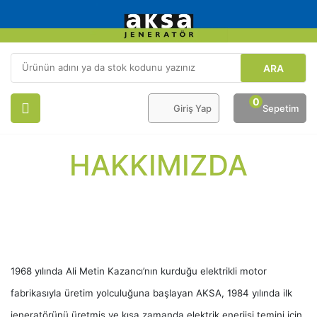
Geri Dön
Yedek Parça
ARA
Benzinli
0
Giriş Yap
Sepetim
Dizel
HAKKIMIZDA
1968 yılında Ali Metin Kazancı’nın kurduğu elektrikli motor
fabrikasıyla üretim yolculuğuna başlayan AKSA, 1984 yılında ilk
jeneratörünü üretmiş ve kısa zamanda elektrik enerjisi temini için