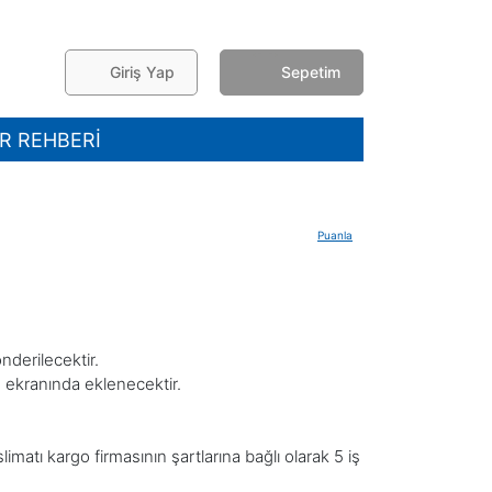
Giriş Yap
Sepetim
R REHBERİ
Puanla
derilecektir.
 ekranında eklenecektir.
slimatı
kargo firmasının şartlarına bağlı olarak 5 iş